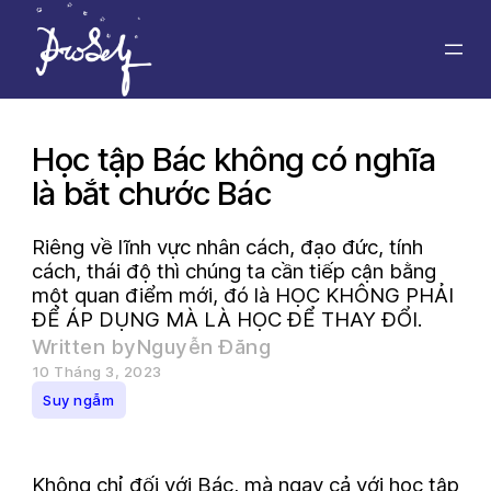
Chuyển
đến
phần
nội
dung
Học tập Bác không có nghĩa
là bắt chước Bác
Riêng về lĩnh vực nhân cách, đạo đức, tính
cách, thái độ thì chúng ta cần tiếp cận bằng
một quan điểm mới, đó là HỌC KHÔNG PHẢI
ĐỂ ÁP DỤNG MÀ LÀ HỌC ĐỂ THAY ĐỔI.
Written by
Nguyễn Đăng
10 Tháng 3, 2023
Suy ngẫm
Không chỉ đối với Bác, mà ngay cả với học tập