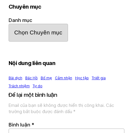
Chuyên mục
Danh mục
Nội dung liên quan
Bài dịch
Bác Hồ
Bố mẹ
Cảm nhận
Học tập
Triết gia
Trách nhiệm
Tự do
Để lại một bình luận
Email của bạn sẽ không được hiển thị công khai.
Các
trường bắt buộc được đánh dấu
*
Bình luận
*