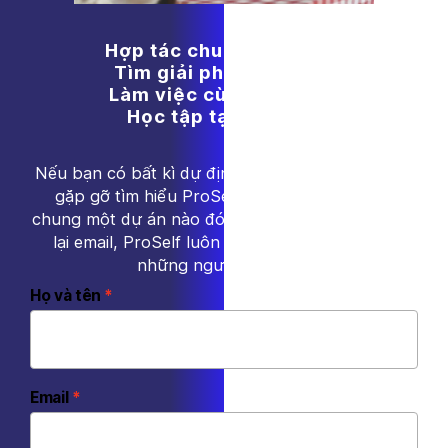
Hợp tác chung sứ mệnh.
Tìm giải pháp đội ngũ.
Làm việc cùng ProSelf.
Học tập tại ProSelf.
Nếu bạn có bất kì dự định nào trong đầu về việc
gặp gỡ tìm hiểu ProSelf hoặc cùng làm việc
chung một dự án nào đó. Hãy đừng ngần ngại để
lại email, ProSelf luôn mong chờ và tìm kiếm
những người như bạn!
Họ và tên
Email